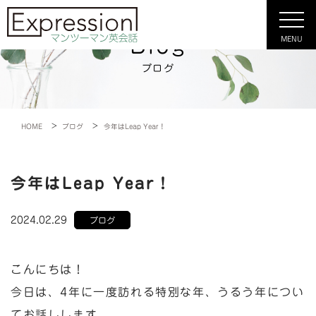
Blog
MENU
ブログ
>
>
HOME
ブログ
今年はLeap Year！
今年はLeap Year！
2024.02.29
ブログ
こんにちは！
今日は、4年に一度訪れる特別な年、うるう年につい
てお話しします。